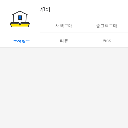
book/rent/[id]
대여
새책구매
중고책구매
도서정보
리뷰
Pick