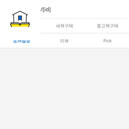
book/rent/[id]
대여
새책구매
중고책구매
도서정보
리뷰
Pick