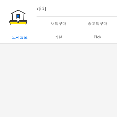
book/rent/[id]
대여
새책구매
중고책구매
도서정보
리뷰
Pick