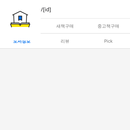
book/rent/[id]
대여
새책구매
중고책구매
도서정보
리뷰
Pick