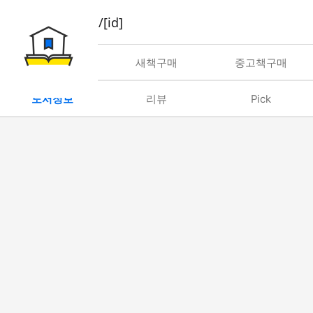
book/rent/[id]
대여
새책구매
중고책구매
도서정보
리뷰
Pick