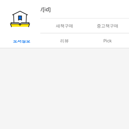
book/rent/[id]
대여
새책구매
중고책구매
도서정보
리뷰
Pick