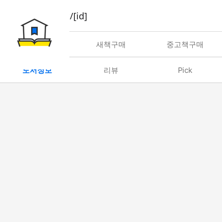
book/rent/[id]
대여
새책구매
중고책구매
도서정보
리뷰
Pick