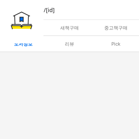
book/rent/[id]
대여
새책구매
중고책구매
도서정보
리뷰
Pick