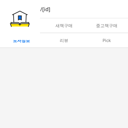
book/rent/[id]
대여
새책구매
중고책구매
도서정보
리뷰
Pick