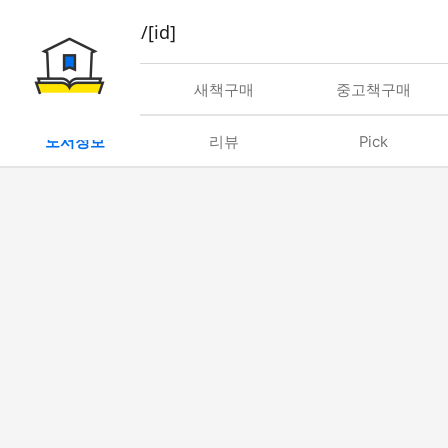
book/rent/[id]
대여
새책구매
중고책구매
도서정보
리뷰
Pick