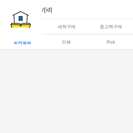
book/rent/[id]
대여
새책구매
중고책구매
도서정보
리뷰
Pick