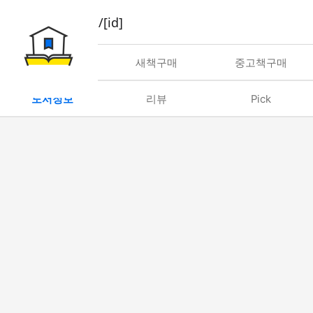
book/rent/[id]
대여
새책구매
중고책구매
도서정보
리뷰
Pick