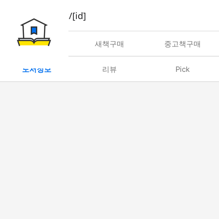
book/rent/[id]
대여
새책구매
중고책구매
도서정보
리뷰
Pick