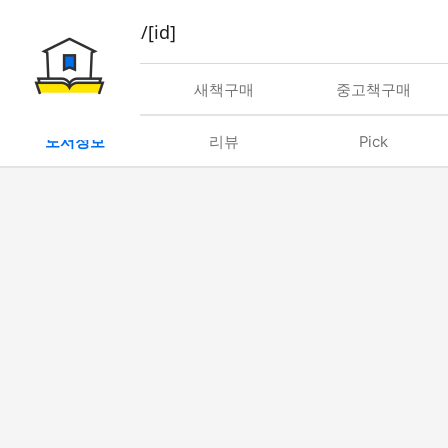
book/rent/[id]
대여
새책구매
중고책구매
도서정보
리뷰
Pick