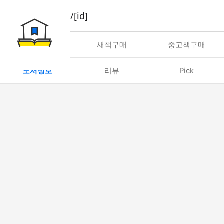
book/rent/[id]
대여
새책구매
중고책구매
도서정보
리뷰
Pick