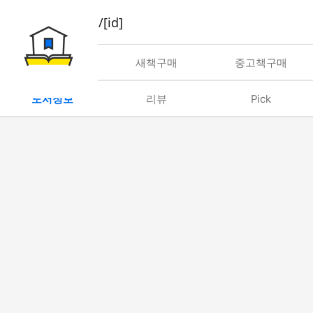
book/rent/[id]
대여
새책구매
중고책구매
도서정보
리뷰
Pick