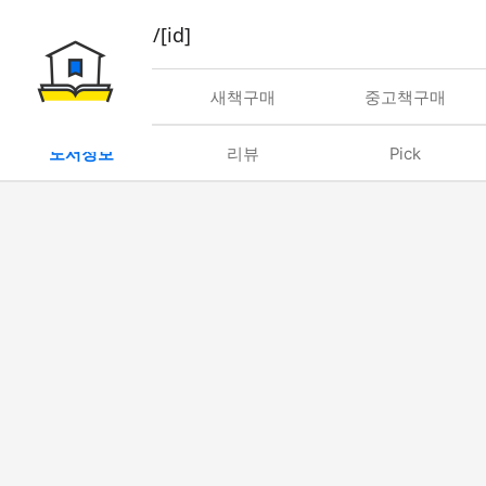
book/rent/[id]
대여
새책구매
중고책구매
도서정보
리뷰
Pick