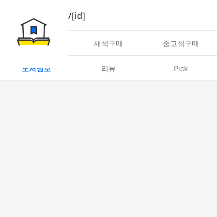
book/rent/[id]
대여
새책구매
중고책구매
도서정보
리뷰
Pick