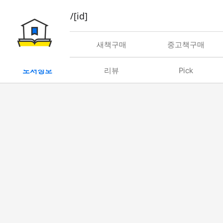
book/rent/[id]
대여
새책구매
중고책구매
도서정보
리뷰
Pick