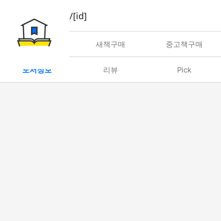
book/rent/[id]
대여
새책구매
중고책구매
도서정보
리뷰
Pick