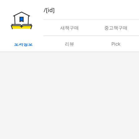
book/rent/[id]
대여
새책구매
중고책구매
도서정보
리뷰
Pick