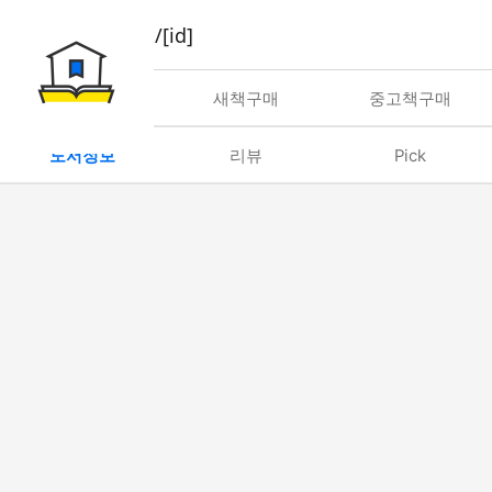
book/rent/[id]
대여
새책구매
중고책구매
도서정보
리뷰
Pick