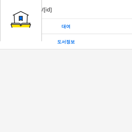
book/rent/[id]
대여
도서정보