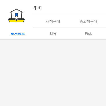
book/rent/[id]
대여
새책구매
중고책구매
도서정보
리뷰
Pick