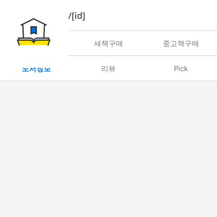
book/rent/[id]
대여
새책구매
중고책구매
도서정보
리뷰
Pick