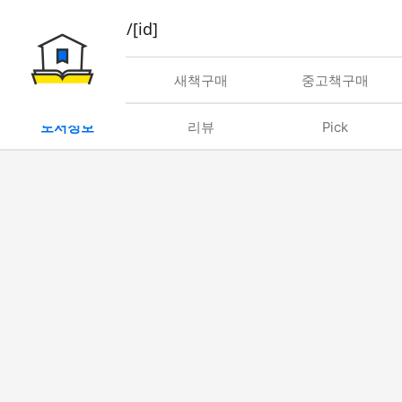
book/rent/[id]
대여
새책구매
중고책구매
도서정보
리뷰
Pick