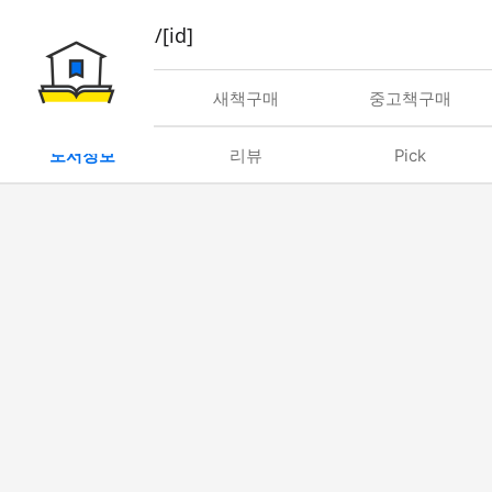
book/rent/[id]
대여
새책구매
중고책구매
도서정보
리뷰
Pick