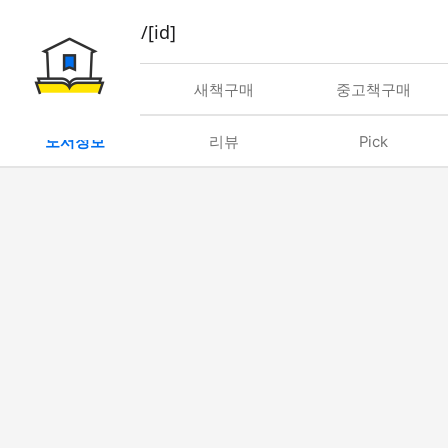
book/rent/[id]
대여
새책구매
중고책구매
도서정보
리뷰
Pick