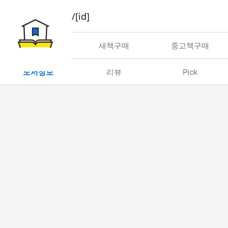
book/rent/[id]
대여
새책구매
중고책구매
도서정보
리뷰
Pick