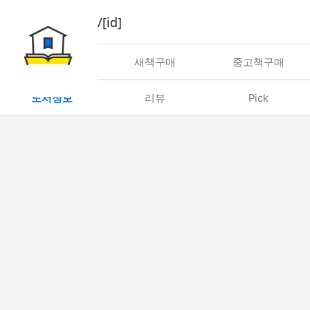
book/rent/[id]
대여
새책구매
중고책구매
도서정보
리뷰
Pick