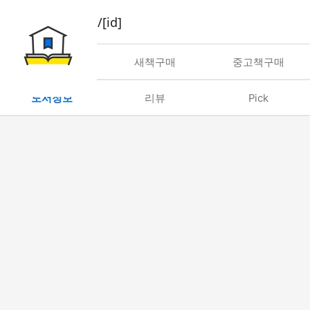
book/rent/[id]
대여
새책구매
중고책구매
도서정보
리뷰
Pick