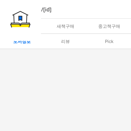
book/rent/[id]
대여
새책구매
중고책구매
도서정보
리뷰
Pick