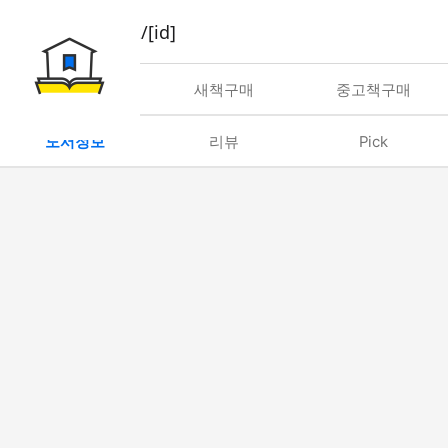
book/rent/[id]
대여
새책구매
중고책구매
도서정보
리뷰
Pick