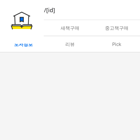
book/rent/[id]
대여
새책구매
중고책구매
도서정보
리뷰
Pick