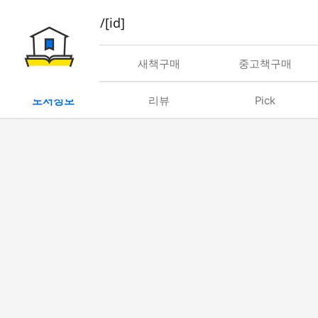
book/rent/[id]
대여
새책구매
중고책구매
도서정보
리뷰
Pick