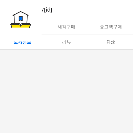
book/rent/[id]
대여
새책구매
중고책구매
도서정보
리뷰
Pick