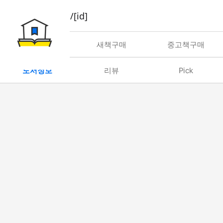
book/rent/[id]
대여
새책구매
중고책구매
도서정보
리뷰
Pick