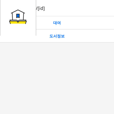
book/rent/[id]
대여
도서정보