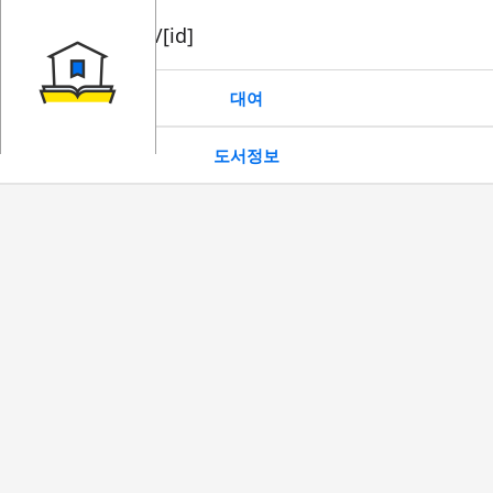
book/rent/[id]
대여
도서정보