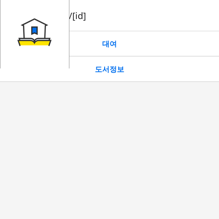
book/rent/[id]
대여
도서정보