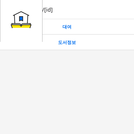
book/rent/[id]
대여
도서정보