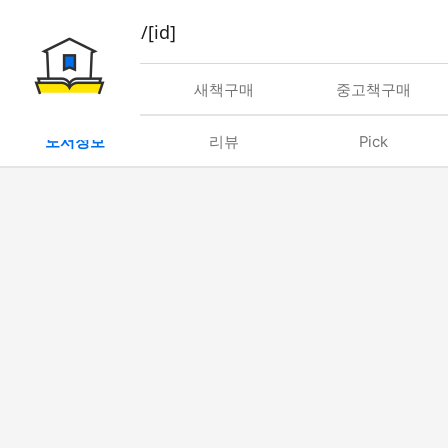
book/rent/[id]
대여
새책구매
중고책구매
도서정보
리뷰
Pick