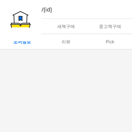
book/rent/[id]
대여
새책구매
중고책구매
도서정보
리뷰
Pick