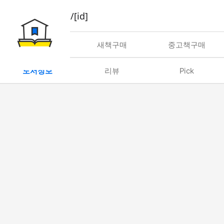
book/rent/[id]
대여
새책구매
중고책구매
도서정보
리뷰
Pick