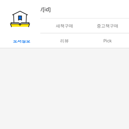
book/rent/[id]
대여
새책구매
중고책구매
도서정보
리뷰
Pick