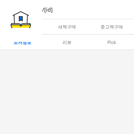
book/rent/[id]
대여
새책구매
중고책구매
도서정보
리뷰
Pick