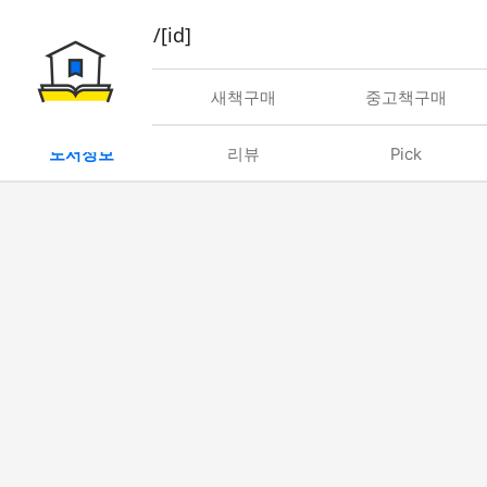
book/rent/[id]
대여
새책구매
중고책구매
도서정보
리뷰
Pick