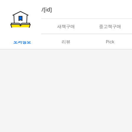
book/rent/[id]
대여
새책구매
중고책구매
도서정보
리뷰
Pick