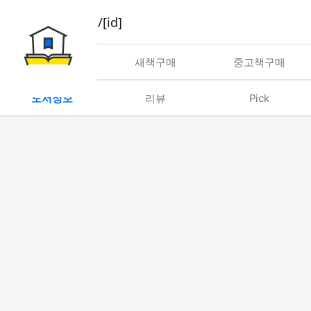
book/rent/[id]
대여
새책구매
중고책구매
도서정보
리뷰
Pick