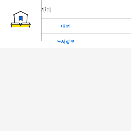
book/rent/[id]
대여
도서정보